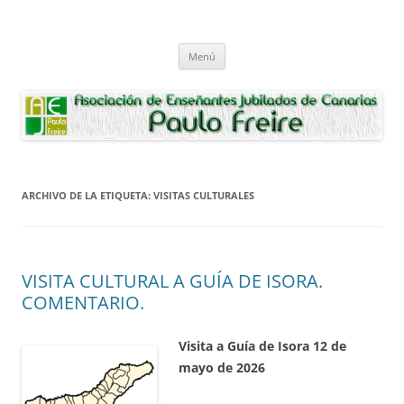
Saltar
al
Asociación de Enseñantes Jubilados
contenido
Asociacion de Enseñantes Jubilados Paulo Freire Tenerife
Paulo Freire
Menú
ARCHIVO DE LA ETIQUETA:
VISITAS CULTURALES
VISITA CULTURAL A GUÍA DE ISORA.
COMENTARIO.
Visita a Guía de Isora 12 de
mayo de 2026