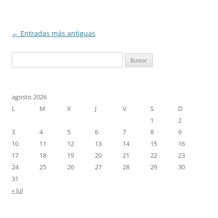
Navegación
←
Entradas más antiguas
de
Buscar:
entradas
agosto 2026
L
M
X
J
V
S
D
1
2
3
4
5
6
7
8
9
10
11
12
13
14
15
16
17
18
19
20
21
22
23
24
25
26
27
28
29
30
31
« Jul