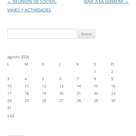
Navegación
←
REUNIÓN DE SOCIOS.
VIAJE A LA GOMERA
→
de
VIAJES Y ACTIVIDADES
entradas
Buscar:
agosto 2026
L
M
X
J
V
S
D
1
2
3
4
5
6
7
8
9
10
11
12
13
14
15
16
17
18
19
20
21
22
23
24
25
26
27
28
29
30
31
« Jul