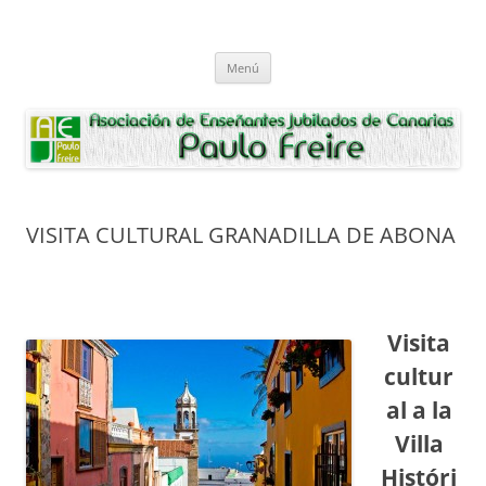
Saltar
al
Asociación de Enseñantes Jubilados
contenido
Asociacion de Enseñantes Jubilados Paulo Freire Tenerife
Paulo Freire
Menú
VISITA CULTURAL GRANADILLA DE ABONA
Visita
cultur
al a la
Villa
Históri