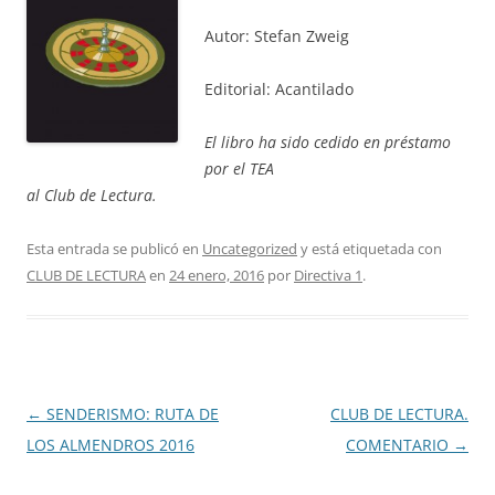
Autor: Stefan Zweig
Editorial: Acantilado
El libro ha sido cedido en préstamo
por el TEA
al Club de Lectura.
Esta entrada se publicó en
Uncategorized
y está etiquetada con
CLUB DE LECTURA
en
24 enero, 2016
por
Directiva 1
.
Navegación
←
SENDERISMO: RUTA DE
CLUB DE LECTURA.
de
LOS ALMENDROS 2016
COMENTARIO
→
entradas