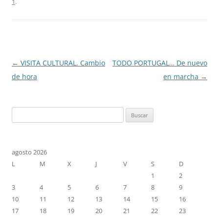
1
.
Navegación
←
VISITA CULTURAL. Cambio
TODO PORTUGAL… De nuevo
de
de hora
en marcha
→
entradas
Buscar:
agosto 2026
L
M
X
J
V
S
D
1
2
3
4
5
6
7
8
9
10
11
12
13
14
15
16
17
18
19
20
21
22
23