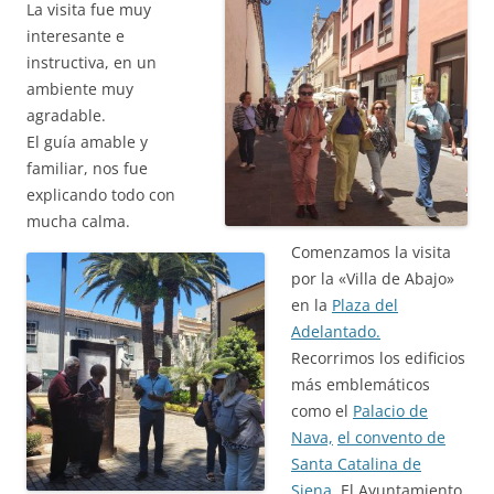
La visita fue muy
interesante e
instructiva, en un
ambiente muy
agradable.
El guía amable y
familiar, nos fue
explicando todo con
mucha calma.
Comenzamos la visita
por la «Villa de Abajo»
en la
Plaza del
Adelantado.
Recorrimos los edificios
más emblemáticos
como el
Palacio de
Nava,
el convento de
Santa Catalina de
Siena,
El Ayuntamiento,