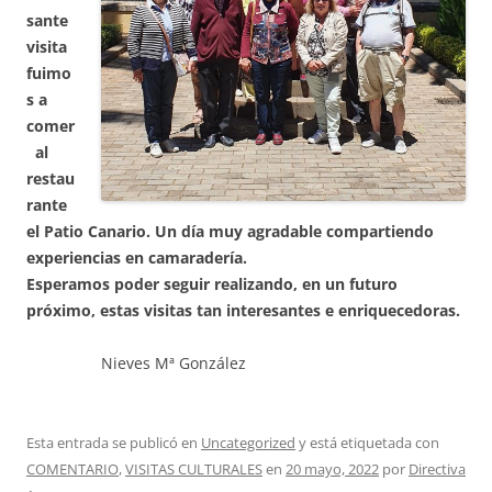
sante
visita
fuimo
s a
comer
al
restau
rante
el Patio Canario. Un día muy agradable compartiendo
experiencias en camaradería.
Esperamos poder seguir realizando, en un futuro
próximo, estas visitas tan interesantes e enriquecedoras.
Nieves Mª González
Esta entrada se publicó en
Uncategorized
y está etiquetada con
COMENTARIO
,
VISITAS CULTURALES
en
20 mayo, 2022
por
Directiva