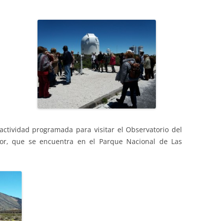
PASEOS LITERARIOS
HEMEROTECA – PASEOS
VI
RU
INFORMACIÓN DE VIAJES 2015
INGLÉS
LITERARIOS
JA
INFORMACIÓN DE VIAJES 2014
PINTURA AL OLEO Y ACUARELA
TEATRO
 actividad programada para visitar el Observatorio del
dor, que se encuentra en el Parque Nacional de Las