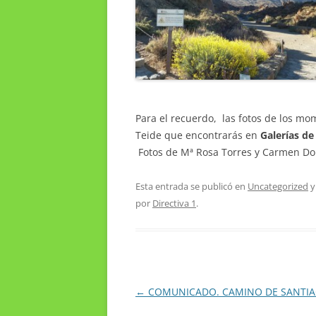
Para el recuerdo, las fotos de los mo
Teide que encontrarás en
Galerías de
Fotos de Mª Rosa Torres y Carmen Do
Esta entrada se publicó en
Uncategorized
y
por
Directiva 1
.
Navegación
←
COMUNICADO. CAMINO DE SANTI
de