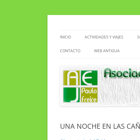
Saltar
al
contenido
Asociacion de Enseñantes Jubilados Paulo F
Asociación de Enseñ
INICIO
ACTIVIDADES Y VIAJES
S
VIAJES
CONTACTO
WEB ANTIGUA
ACTIVIDADES EN EL CENTRO
EXCURSIONES
SENDERISMO
CLUB DE LECTURA
UNA NOCHE EN LAS CAÑ