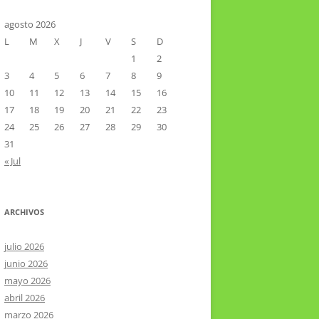
CTOR RAMIREZ
TA LITERARIA POR LA LAGUNA
agosto 2026
L
M
X
J
V
S
D
VIER HERNÁNDEZ VELÁZQUEZ
1
2
3
4
5
6
7
8
9
10
11
12
13
14
15
16
17
18
19
20
21
22
23
24
25
26
27
28
29
30
31
« Jul
ARCHIVOS
julio 2026
junio 2026
mayo 2026
abril 2026
marzo 2026